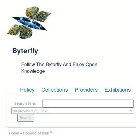
Skip to main content
Byterfly
Follow The Byterfly And Enjoy Open
Knowledge
Policy
Collections
Providers
Exhibitions
Search Term
You are here
(x)
Home
»
Roberto Tessari