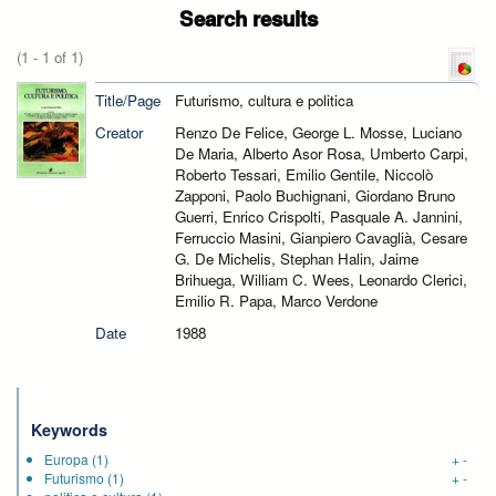
Search results
(1 - 1 of 1)
Title/Page
Futurismo, cultura e politica
Creator
Renzo De Felice, George L. Mosse, Luciano
De Maria, Alberto Asor Rosa, Umberto Carpi,
Roberto Tessari, Emilio Gentile, Niccolò
Zapponi, Paolo Buchignani, Giordano Bruno
Guerri, Enrico Crispolti, Pasquale A. Jannini,
Ferruccio Masini, Gianpiero Cavaglià, Cesare
G. De Michelis, Stephan Halin, Jaime
Brihuega, William C. Wees, Leonardo Clerici,
Emilio R. Papa, Marco Verdone
Date
1988
Keywords
Europa
(1)
+
-
Futurismo
(1)
+
-