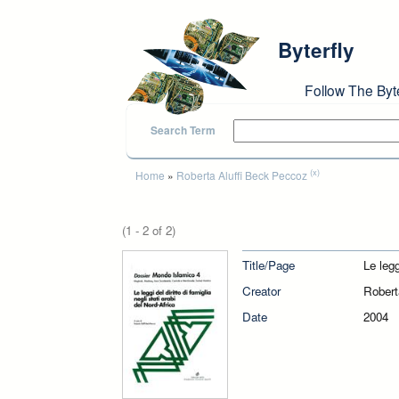
Skip to main content
Byterfly
Follow The Byt
Search Term
You are here
(x)
Home
»
Roberta Aluffi Beck Peccoz
(1 - 2 of 2)
Title/Page
Le legg
Creator
Robert
Date
2004