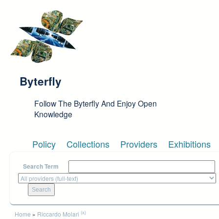
Skip to main content
Byterfly
Follow The Byterfly And Enjoy Open
Knowledge
Policy
Collections
Providers
Exhibitions
Search Term
You are here
(x)
Home
»
Riccardo Molari