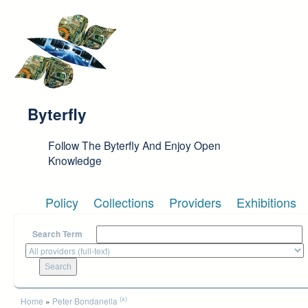
Skip to main content
Byterfly
Follow The Byterfly And Enjoy Open
Knowledge
Policy
Collections
Providers
Exhibitions
Search Term
You are here
(x)
Home
»
Peter Bondanella