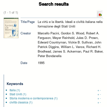
Search results
(1 - 1 of 1)
Title/Page
La virtù e la libertà. Ideali e civiltà italiana nella
formazione degli Stati Uniti
Creator
Marcello Pacini, Gordon S. Wood, Robert A.
Ferguson, Meyer Reinhold, Jules D. Prown,
Edward Countryman, Vickie B. Sullivan, John
Patrick Diggins, William L. Vance, Richard H.
Brodhead, James S. Ackerman, Paul R. Baker,
Peter Bondanella
Date
1995
Keywords
Italia
(1)
+
-
Stati Uniti
(1)
+
-
Storia moderna e contemporanea
(1)
+
-
civiltà classica
(1)
+
-