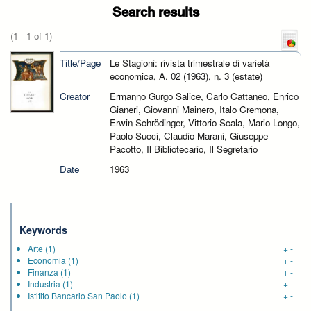
Search results
(1 - 1 of 1)
Title/Page
Le Stagioni: rivista trimestrale di varietà
economica, A. 02 (1963), n. 3 (estate)
Creator
Ermanno Gurgo Salice, Carlo Cattaneo, Enrico
Gianeri, Giovanni Mainero, Italo Cremona,
Erwin Schrödinger, Vittorio Scala, Mario Longo,
Paolo Succi, Claudio Marani, Giuseppe
Pacotto, Il Bibliotecario, Il Segretario
Date
1963
Keywords
Arte
(1)
+
-
Economia
(1)
+
-
Finanza
(1)
+
-
Industria
(1)
+
-
Istitito Bancario San Paolo
(1)
+
-