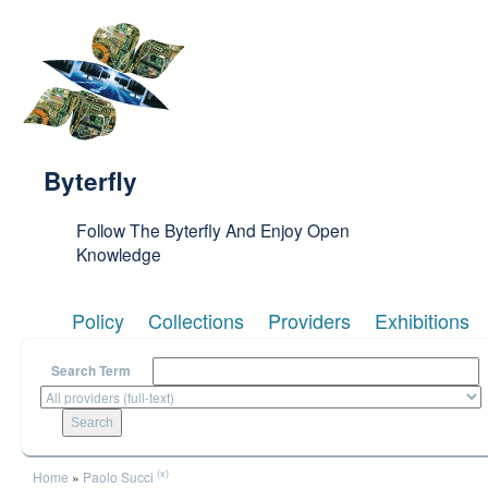
Skip to main content
Byterfly
Follow The Byterfly And Enjoy Open
Knowledge
Policy
Collections
Providers
Exhibitions
Search Term
You are here
(x)
Home
»
Paolo Succi