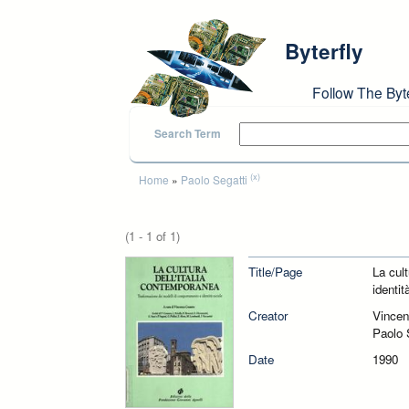
Skip to main content
Byterfly
Follow The Byt
Search Term
You are here
(x)
Home
»
Paolo Segatti
(1 - 1 of 1)
Title/Page
La cul
identit
Creator
Vincen
Paolo 
Date
1990