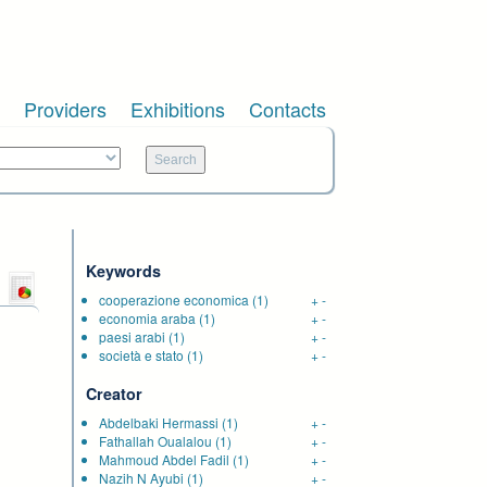
Providers
Exhibitions
Contacts
Keywords
cooperazione economica
(1)
+
-
economia araba
(1)
+
-
paesi arabi
(1)
+
-
società e stato
(1)
+
-
Creator
Abdelbaki Hermassi
(1)
+
-
Fathallah Oualalou
(1)
+
-
Mahmoud Abdel Fadil
(1)
+
-
Nazih N Ayubi
(1)
+
-