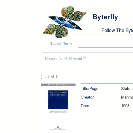
Skip to main content
Byterfly
Follow The Byt
Search Term
You are here
(x)
Home
»
Nazih N Ayubi
(1 - 1 of 1)
Title/Page
Stato 
Creator
Mahmou
Date
1993