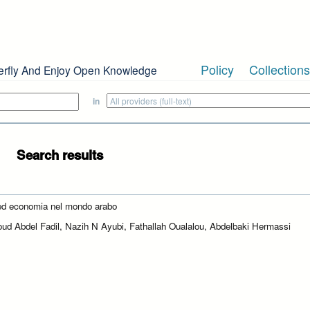
Policy
Collections
erfly And Enjoy Open Knowledge
in
Search results
ed economia nel mondo arabo
d Abdel Fadil, Nazih N Ayubi, Fathallah Oualalou, Abdelbaki Hermassi