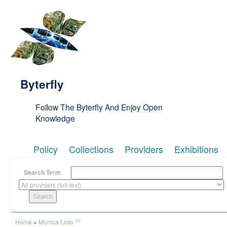
Skip to main content
Byterfly
Follow The Byterfly And Enjoy Open
Knowledge
Policy
Collections
Providers
Exhibitions
Search Term
You are here
(x)
Home
»
Monica Loss