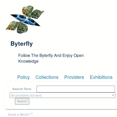
Skip to main content
Byterfly
Follow The Byterfly And Enjoy Open
Knowledge
Policy
Collections
Providers
Exhibitions
Search Term
You are here
(x)
Home
»
Minimi