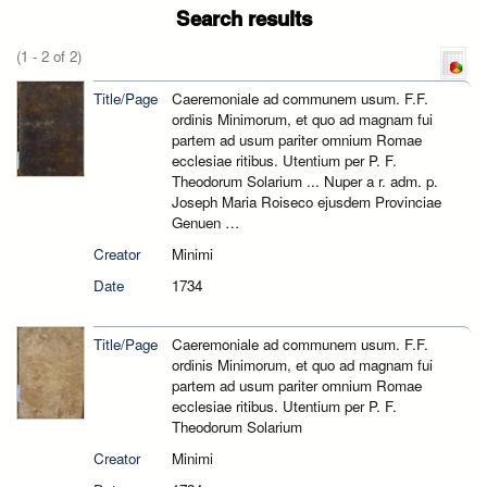
Search results
(1 - 2 of 2)
Title/Page
Caeremoniale ad communem usum. F.F.
ordinis Minimorum, et quo ad magnam fui
partem ad usum pariter omnium Romae
ecclesiae ritibus. Utentium per P. F.
Theodorum Solarium ... Nuper a r. adm. p.
Joseph Maria Roiseco ejusdem Provinciae
Genuen …
Creator
Minimi
Date
1734
Title/Page
Caeremoniale ad communem usum. F.F.
ordinis Minimorum, et quo ad magnam fui
partem ad usum pariter omnium Romae
ecclesiae ritibus. Utentium per P. F.
Theodorum Solarium
Creator
Minimi