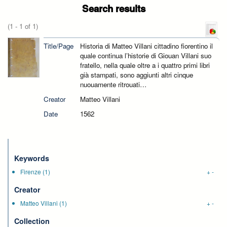
Search results
(1 - 1 of 1)
Title/Page
Historia di Matteo Villani cittadino fiorentino il
quale continua l’historie di Giouan Villani suo
fratello, nella quale oltre a i quattro primi libri
già stampati, sono aggiunti altri cinque
nuouamente ritrouati…
Creator
Matteo Villani
Date
1562
Keywords
Firenze
(1)
+
-
Creator
Matteo Villani
(1)
+
-
Collection