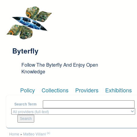
Skip to main content
Byterfly
Follow The Byterfly And Enjoy Open
Knowledge
Policy
Collections
Providers
Exhibitions
Search Term
You are here
(x)
Home
»
Matteo Villani