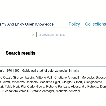
Policy
Collections
erfly And Enjoy Open Knowledge
in
Search results
a 1970-1990 - Guide agli studi di scienze sociali in Italia
io Cozzi, Siro Lombardini, Vittorio Valli, Cristiano Antonelli, Mercedes Bresso
 Ciciotti, Vincenzo Denicolò, Massimo Egidi, Giorgio Gilibert, Giangiacomo
zi, Fabio Neri, Pier Carlo Nicola, Roberto Panizza, Alessandro Petretto, Do
e, Alessandro Vercelli, Stefano Zamagni, Maurizio Zenezini