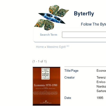
Skip to main content
Byterfly
Follow The Byt
Search Term
You are here
(x)
Home
»
Massimo Egidi
(1 - 1 of 1)
Title/Page
Economi
Creator
Terenz
Enrico
Nardoz
Sartor
Date
1995