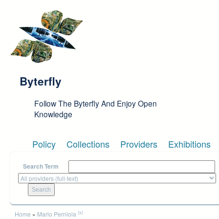
Skip to main content
Byterfly
Follow The Byterfly And Enjoy Open
Knowledge
Policy
Collections
Providers
Exhibitions
Search Term
You are here
(x)
Home
»
Mario Perniola