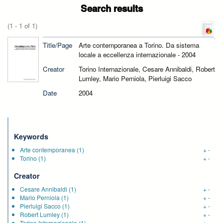
Search results
(1 - 1 of 1)
Title/Page
Arte contemporanea a Torino. Da sistema
locale a eccellenza internazionale - 2004
Creator
Torino Internazionale, Cesare Annibaldi, Robert
Lumley, Mario Perniola, Pierluigi Sacco
Date
2004
Keywords
Arte contemporanea
(1)
+
-
Torino
(1)
+
-
Creator
Cesare Annibaldi
(1)
+
-
Mario Perniola
(1)
+
-
Pierluigi Sacco
(1)
+
-
Robert Lumley
(1)
+
-
Torino Internazionale
(1)
+
-