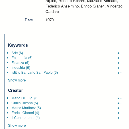
Arpino, Roberto Rosani, Marziano Bernardi,
Federico Anselmino, Enrico Gianeri, Vincenzo
Cardarelli
Date
1970
Keywords
Arte
(6)
+
-
Economia
(6)
+
-
Finanza
(6)
+
-
Industria
(6)
+
-
Istitito Bancario San Paolo
(6)
+
-
Show more
Creator
Mario Di Luigi
(6)
+
-
Giulio Rizona
(5)
+
-
Marco Martinez
(5)
+
-
Enrico Gianeri
(4)
+
-
Il Contribuente
(4)
+
-
Show more