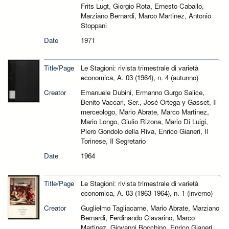
Frits Lugt, Giorgio Rota, Ernesto Caballo,
Marziano Bernardi, Marco Martinez, Antonio
Stoppani
Date
1971
Title/Page
Le Stagioni: rivista trimestrale di varietà
economica, A. 03 (1964), n. 4 (autunno)
Creator
Emanuele Dubini, Ermanno Gurgo Salice,
Benito Vaccari, Ser., José Ortega y Gasset, Il
merceologo, Mario Abrate, Marco Martinez,
Mario Longo, Giulio Rizona, Mario Di Luigi,
Piero Gondolo della Riva, Enrico Gianeri, Il
Torinese, Il Segretario
Date
1964
Title/Page
Le Stagioni: rivista trimestrale di varietà
economica, A. 03 (1963-1964), n. 1 (inverno)
Creator
Guglielmo Tagliacarne, Mario Abrate, Marziano
Bernardi, Ferdinando Clavarino, Marco
Martinez, Giovanni Bocchino, Enrico Gianeri,