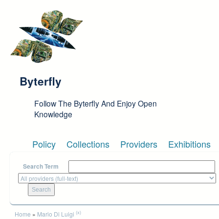
Skip to main content
Byterfly
Follow The Byterfly And Enjoy Open
Knowledge
Policy
Collections
Providers
Exhibitions
Search Term
You are here
(x)
Home
»
Mario Di Luigi