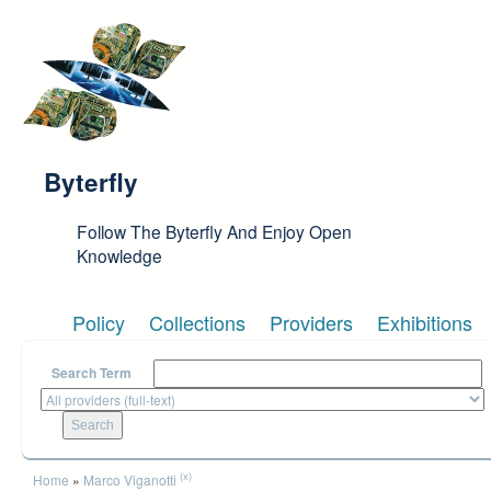
Skip to main content
Byterfly
Follow The Byterfly And Enjoy Open
Knowledge
Policy
Collections
Providers
Exhibitions
Search Term
You are here
(x)
Home
»
Marco Viganotti