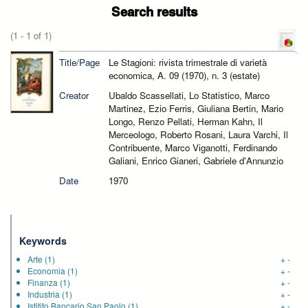
Search results
(1 - 1 of 1)
Title/Page
Le Stagioni: rivista trimestrale di varietà
economica, A. 09 (1970), n. 3 (estate)
Creator
Ubaldo Scassellati, Lo Statistico, Marco
Martinez, Ezio Ferris, Giuliana Bertin, Mario
Longo, Renzo Pellati, Herman Kahn, Il
Merceologo, Roberto Rosani, Laura Varchi, Il
Contribuente, Marco Viganotti, Ferdinando
Galiani, Enrico Gianeri, Gabriele d'Annunzio
Date
1970
Keywords
Arte
(1)
+
-
Economia
(1)
+
-
Finanza
(1)
+
-
Industria
(1)
+
-
Istitito Bancario San Paolo
(1)
+
-