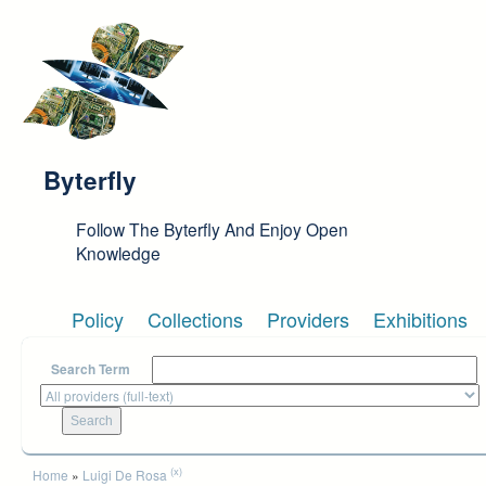
Skip to main content
Byterfly
Follow The Byterfly And Enjoy Open
Knowledge
Policy
Collections
Providers
Exhibitions
Search Term
You are here
(x)
Home
»
Luigi De Rosa