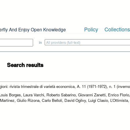
Policy
Collections
erfly And Enjoy Open Knowledge
in
Search results
ioni: rivista trimestrale di varietà economica, A. 11 (1971-1972), n. 1 (inverno
Louis Borges, Laura Varchi, Roberto Sabarino, Giovanni Zanetti, Enrico Florio
artinez, Giulio Rizona, Carlo Belloli, David Ogilvy, Luigi Clasio, L’Ottimista,
i