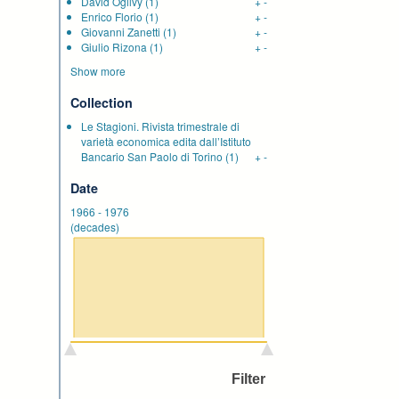
David Ogilvy
(1)
+
-
Enrico Florio
(1)
+
-
Giovanni Zanetti
(1)
+
-
Giulio Rizona
(1)
+
-
Show more
Collection
Le Stagioni. Rivista trimestrale di
varietà economica edita dall’Istituto
Bancario San Paolo di Torino
(1)
+
-
Date
1966
-
1976
(decades)