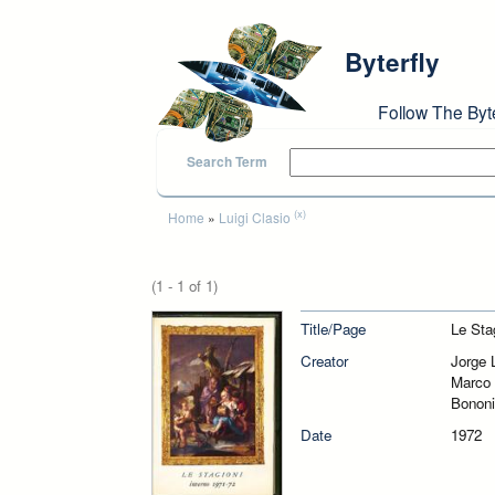
Skip to main content
Byterfly
Follow The Byt
Search Term
You are here
(x)
Home
»
Luigi Clasio
(1 - 1 of 1)
Title/Page
Le Stag
Creator
Jorge 
Marco M
Bonon
Date
1972