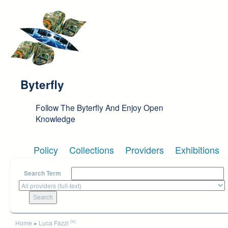
Skip to main content
Byterfly
Follow The Byterfly And Enjoy Open
Knowledge
Policy
Collections
Providers
Exhibitions
Search Term
You are here
(x)
Home
»
Luca Fazzi