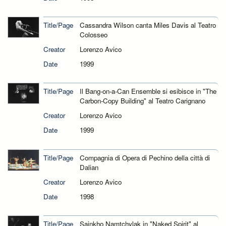
Title/Page
Cassandra Wilson canta Miles Davis al Teatro
Colosseo
Creator
Lorenzo Avico
Date
1999
Title/Page
Il Bang-on-a-Can Ensemble si esibisce in "The
Carbon-Copy Building" al Teatro Carignano
Creator
Lorenzo Avico
Date
1999
Title/Page
Compagnia di Opera di Pechino della città di
Dalian
Creator
Lorenzo Avico
Date
1998
Title/Page
Sainkho Namtchylak in "Naked Spirit" al