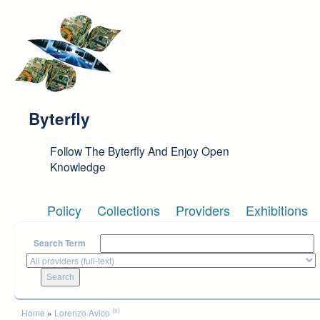
Skip to main content
Byterfly
Follow The Byterfly And Enjoy Open
Knowledge
Policy
Collections
Providers
Exhibitions
Search Term
You are here
(x)
Home
»
Lorenzo Avico