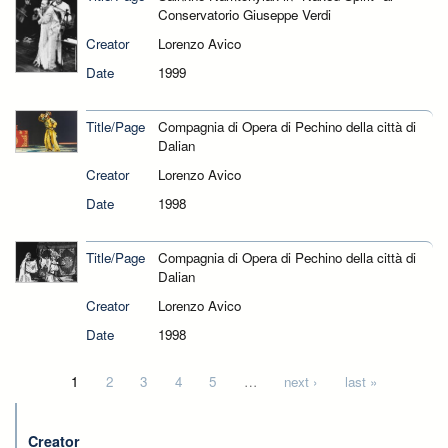
Conservatorio Giuseppe Verdi
Creator
Lorenzo Avico
Date
1999
Title/Page
Compagnia di Opera di Pechino della città di
Dalian
Creator
Lorenzo Avico
Date
1998
Title/Page
Compagnia di Opera di Pechino della città di
Dalian
Creator
Lorenzo Avico
Date
1998
Pages
1
2
3
4
5
…
next ›
last »
Creator