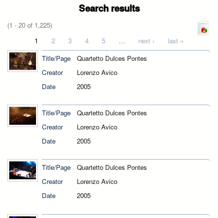
Search results
(1 - 20 of 1,225)
Pages
1
2
3
4
5
…
next ›
last »
Title/Page
Quartetto Dulces Pontes
Creator
Lorenzo Avico
Date
2005
Title/Page
Quartetto Dulces Pontes
Creator
Lorenzo Avico
Date
2005
Title/Page
Quartetto Dulces Pontes
Creator
Lorenzo Avico
Date
2005