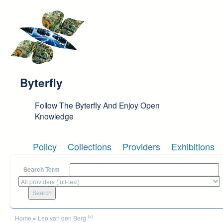
Skip to main content
Byterfly
Follow The Byterfly And Enjoy Open
Knowledge
Policy
Collections
Providers
Exhibitions
Search Term
You are here
(x)
Home
»
Leo van den Berg