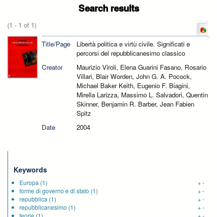
Search results
(1 - 1 of 1)
Title/Page
Libertà politica e virtù civile. Significati e
percorsi del repubblicanesimo classico
Creator
Maurizio Viroli, Elena Guarini Fasano, Rosario
Villari, Blair Worden, John G. A. Pocock,
Michael Baker Keith, Eugenio F. Biagini,
Mirella Larizza, Massimo L. Salvadori, Quentin
Skinner, Benjamin R. Barber, Jean Fabien
Spitz
Date
2004
Keywords
Europa
(1)
+
-
forme di governo e di stato
(1)
+
-
repubblica
(1)
+
-
repubblicanesimo
(1)
+
-
teorie
(1)
+
-