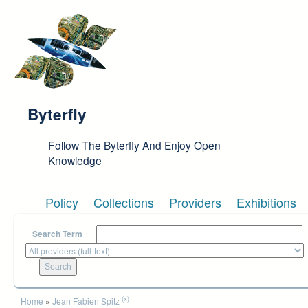
Skip to main content
Byterfly
Follow The Byterfly And Enjoy Open
Knowledge
Policy
Collections
Providers
Exhibitions
Search Term
You are here
(x)
Home
»
Jean Fabien Spitz