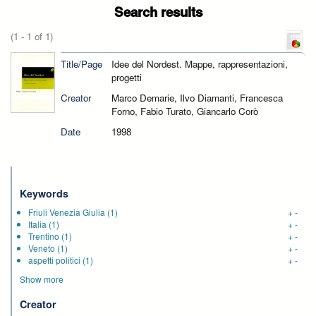
Search results
(1 - 1 of 1)
Title/Page
Idee del Nordest. Mappe, rappresentazioni,
progetti
Creator
Marco Demarie, Ilvo Diamanti, Francesca
Forno, Fabio Turato, Giancarlo Corò
Date
1998
Keywords
Friuli Venezia Giulia
(1)
+
-
Italia
(1)
+
-
Trentino
(1)
+
-
Veneto
(1)
+
-
aspetti politici
(1)
+
-
Show more
Creator