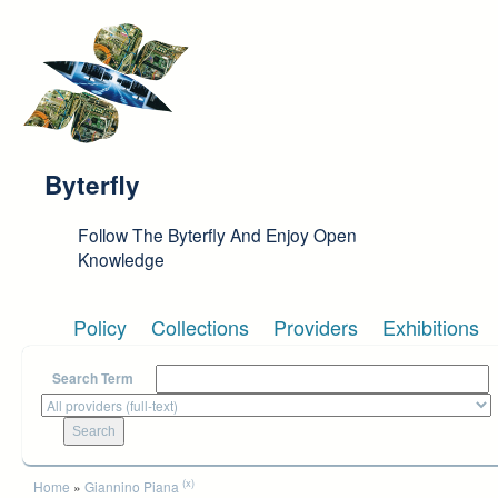
Skip to main content
Byterfly
Follow The Byterfly And Enjoy Open
Knowledge
Policy
Collections
Providers
Exhibitions
Search Term
You are here
(x)
Home
»
Giannino Piana