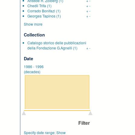
Aristide R. Zolberg
(1)
+
-
Chedli Trifa
(1)
+
-
Corrado Bonifazi
(1)
+
-
Georges Tapinos
(1)
+
-
Show more
Collection
Catalogo storico delle pubblicazioni
della Fondazione G.Agnelli
(1)
+
-
Date
1986
-
1996
(decades)
Specify date range:
Show