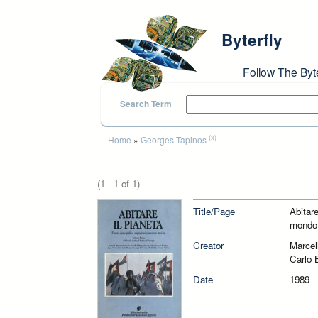
Skip to main content
Byterfly
Follow The Byt
Search Term
You are here
(x)
Home
»
Georges Tapinos
(1 - 1 of 1)
Title/Page
Abitare
mondo A
Creator
Marcel
Carlo 
Date
1989