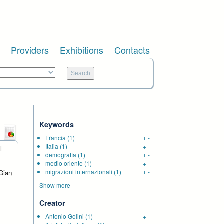
Providers
Exhibitions
Contacts
Keywords
Francia
(1)
+
-
Italia
(1)
+
-
l
demografia
(1)
+
-
medio oriente
(1)
+
-
migrazioni internazionali
(1)
+
-
 Gian
Show more
Creator
Antonio Golini
(1)
+
-