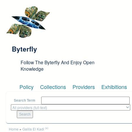
Skip to main content
Byterfly
Follow The Byterfly And Enjoy Open
Knowledge
Policy
Collections
Providers
Exhibitions
Search Term
You are here
(x)
Home
»
Galila El Kadi