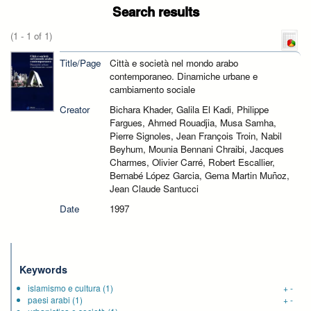
Search results
(1 - 1 of 1)
Title/Page
Città e società nel mondo arabo
contemporaneo. Dinamiche urbane e
cambiamento sociale
Creator
Bichara Khader, Galila El Kadi, Philippe
Fargues, Ahmed Rouadjia, Musa Samha,
Pierre Signoles, Jean François Troin, Nabil
Beyhum, Mounia Bennani Chraibi, Jacques
Charmes, Olivier Carré, Robert Escallier,
Bernabé López Garcia, Gema Martin Muñoz,
Jean Claude Santucci
Date
1997
Keywords
islamismo e cultura
(1)
+
-
paesi arabi
(1)
+
-