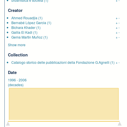
urbanistica e società
(1)
+
-
Creator
Ahmed Rouadjia
(1)
+
-
Bernabé López Garcia
(1)
+
-
Bichara Khader
(1)
+
-
Galila El Kadi
(1)
+
-
Gema Martin Muñoz
(1)
+
-
Show more
Collection
Catalogo storico delle pubblicazioni della Fondazione G.Agnelli
(1)
+
-
Date
1996
-
2006
(decades)