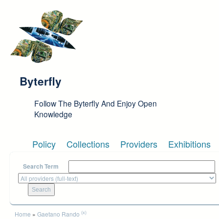
Skip to main content
Byterfly
Follow The Byterfly And Enjoy Open
Knowledge
Policy
Collections
Providers
Exhibitions
Search Term
You are here
(x)
Home
»
Gaetano Rando