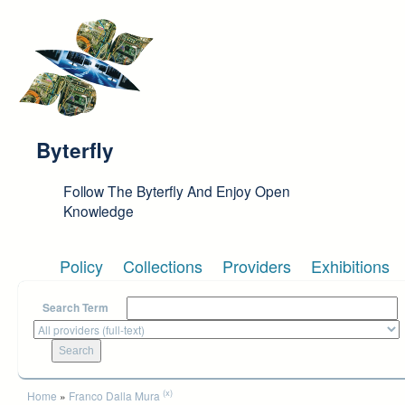
Skip to main content
Byterfly
Follow The Byterfly And Enjoy Open
Knowledge
Policy
Collections
Providers
Exhibitions
Search Term
You are here
(x)
Home
»
Franco Dalla Mura