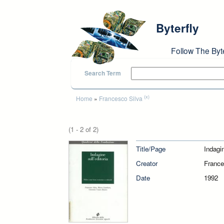
Skip to main content
Byterfly
Follow The Byt
Search Term
You are here
(x)
Home
»
Francesco Silva
(1 - 2 of 2)
Title/Page
Indagin
Creator
France
Date
1992