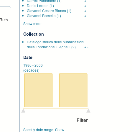
Darrell Panethiere
(1)
+
-
Denis Lorrain
(1)
+
-
Giovanni Cesare Bianco
(1)
+
-
Giovanni Ramello
(1)
+
-
 Ruth
Show more
Collection
Catalogo storico delle pubblicazioni
della Fondazione G.Agnelli
(2)
+
-
Date
1986
-
2006
(decades)
Specify date range:
Show