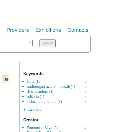
Providers
Exhibitions
Contacts
Keywords
Italia
(1)
+
-
audioregistrazioni musicali
(1)
+
-
diritti d'autore
(1)
+
-
editoria
(1)
+
-
industria editoriale
(1)
+
-
Show more
Creator
Francesco Silva
(2)
+
-