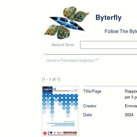
Skip to main content
Byterfly
Follow The Byt
Search Term
You are here
(x)
Home
»
Francesco Seghezzi
(1 - 1 of 1)
Title/Page
Rappor
per il 
Creator
Emman
Date
2024