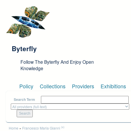
Skip to main content
Byterfly
Follow The Byterfly And Enjoy Open
Knowledge
Policy
Collections
Providers
Exhibitions
Search Term
You are here
(x)
Home
»
Francesco Maria Gianni