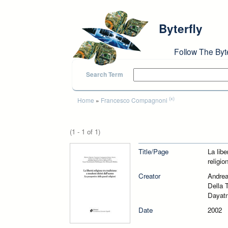
Skip to main content
Byterfly
Follow The Byt
Search Term
You are here
(x)
Home
»
Francesco Compagnoni
(1 - 1 of 1)
Title/Page
La libe
religion
Creator
Andrea
Della 
Dayatm
Date
2002