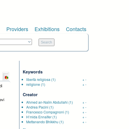
Providers
Exhibitions
Contacts
Keywords
libertà religiosa
(1)
+
-
religione
(1)
+
-
di
Creator
evi
Ahmed an-Naīm Abdullahi
(1)
+
-
Andrea Pacini
(1)
+
-
Francesco Compagnoni
(1)
+
-
H’mida Ennaïfer
(1)
+
-
Mettanando Bhikkhu
(1)
+
-