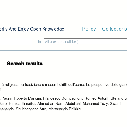
Policy
Collections
erfly And Enjoy Open Knowledge
in
Search results
rtà religiosa tra tradizione e moderni diritti dell’uomo. Le prospettive delle gran
i
 Pacini, Roberto Mancini, Francesco Compagnoni, Romeo Astorri, Stefano L
Torre, H’mida Ennaïfer, Ahmed an-Naīm Abdullahi, Mohamed Tozy, Swami
ananda, Shubhangana Atre, Mettanando Bhikkhu