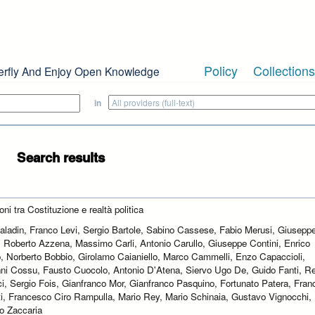
Policy
Collections
erfly And Enjoy Open Knowledge
in
Search results
oni tra Costituzione e realtà politica
Paladin, Franco Levi, Sergio Bartole, Sabino Cassese, Fabio Merusi, Giusepp
, Roberto Azzena, Massimo Carli, Antonio Carullo, Giuseppe Contini, Enrico
o, Norberto Bobbio, Girolamo Caianiello, Marco Cammelli, Enzo Capaccioli,
ni Cossu, Fausto Cuocolo, Antonio D'Atena, Siervo Ugo De, Guido Fanti, R
ci, Sergio Fois, Gianfranco Mor, Gianfranco Pasquino, Fortunato Patera, Fran
ti, Francesco Ciro Rampulla, Mario Rey, Mario Schinaia, Gustavo Vignocchi,
o Zaccaria