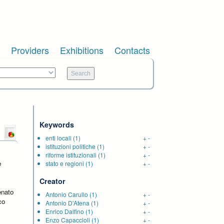
Providers
Exhibitions
Contacts
Keywords
enti locali
(1)
+
-
istituzioni politiche
(1)
+
-
riforme istituzionali
(1)
+
-
e
stato e regioni
(1)
+
-
Creator
enato
Antonio Carullo
(1)
+
-
co
Antonio D'Atena
(1)
+
-
Enrico Dalfino
(1)
+
-
Enzo Capaccioli
(1)
+
-