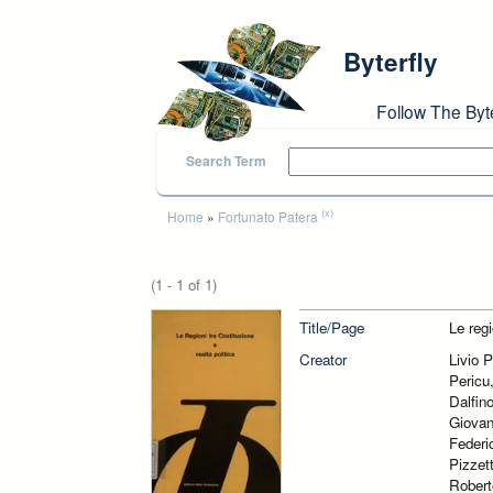
Skip to main content
Byterfly
Follow The Byt
Search Term
You are here
(x)
Home
»
Fortunato Patera
(1 - 1 of 1)
Title/Page
Le regi
Creator
Livio 
Pericu
Dalfin
Giovan
Federi
Pizzet
Robert