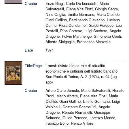
Creator
Enzo Biagi, Carlo De benedetti, Mario
Salvatorelli, Elena Vita Finzi, Giorgio Segre,
Nino Origlia, Emilio Germano, Maria Clotilde
Giani Gallino, Ferdinando Clavarino, Luciano
Curino, Piera Condulmer, Guido Perocco, Leo
Pestelli, Pina Cortese, Luigi Sachero, Angelo
Dragone, Fulvio Martinengo, Simonetta Conti,
Alberto Sinigaglia, Francesco Manzella
Date
1974
Title/Page
I mesi: rivista bimestrale di attualità
economiche e culturali dell'Istituto bancario
San Paolo di Torino, A. 2 (1974), n. 04 (lug-
ago)
Creator
Arturo Carlo Jemolo, Mario Salvatorelli, Renato
Proni, Mario Abrate, Elena Vita Finzi, Maria
Clotilde Giani Gallino, Emilio Germano, Luigi
Volpicelli, Costante Scarpellini, Angelo
Dragone, Renato Romanelli, Giuseppe
Scimone, Guido Perocco, Lorenzo Mondo,
Fabrizio Borio, Renzo Villare