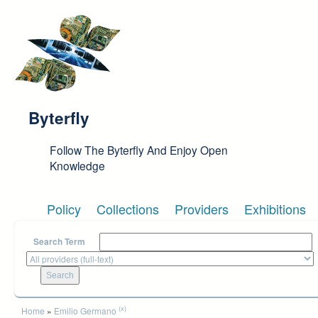
Skip to main content
Byterfly
Follow The Byterfly And Enjoy Open
Knowledge
Policy
Collections
Providers
Exhibitions
Search Term
You are here
(x)
Home
»
Emilio Germano