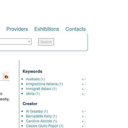
Providers
Exhibitions
Contacts
Keywords
Australia
(1)
+
-
emigrazione italiana
(1)
+
-
immigrati italiani
(1)
+
-
io
storia
(1)
+
-
assby,
Creator
y
Al Grassby
(1)
+
-
Bernadette Kelly
(1)
+
-
Caroline Alcorso
(1)
+
-
Cesare Giulio Popoli
(1)
+
-