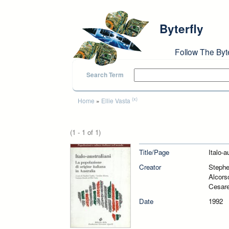
Skip to main content
Byterfly
Follow The Byt
Search Term
You are here
(x)
Home
»
Ellie Vasta
(1 - 1 of 1)
Title/Page
Italo-a
Creator
Stephe
Alcors
Cesare
Date
1992