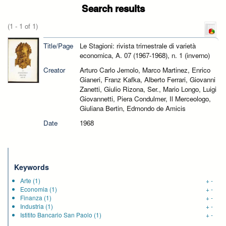
Search results
(1 - 1 of 1)
Title/Page
Le Stagioni: rivista trimestrale di varietà
economica, A. 07 (1967-1968), n. 1 (inverno)
Creator
Arturo Carlo Jemolo, Marco Martinez, Enrico
Gianeri, Franz Kafka, Alberto Ferrari, Giovanni
Zanetti, Giulio Rizona, Ser., Mario Longo, Luigi
Giovannetti, Piera Condulmer, Il Merceologo,
Giuliana Bertin, Edmondo de Amicis
Date
1968
Keywords
Arte
(1)
+
-
Economia
(1)
+
-
Finanza
(1)
+
-
Industria
(1)
+
-
Istitito Bancario San Paolo
(1)
+
-