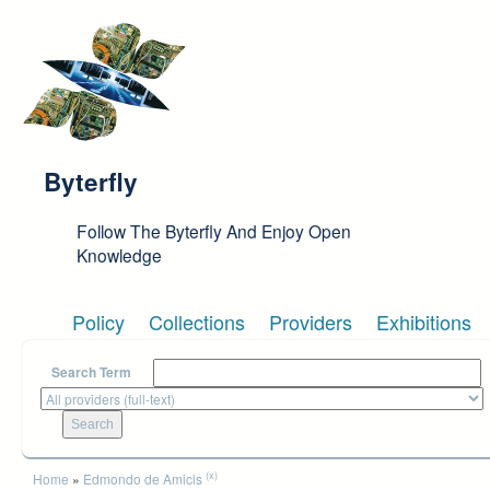
Skip to main content
Byterfly
Follow The Byterfly And Enjoy Open
Knowledge
Policy
Collections
Providers
Exhibitions
Search Term
You are here
(x)
Home
»
Edmondo de Amicis