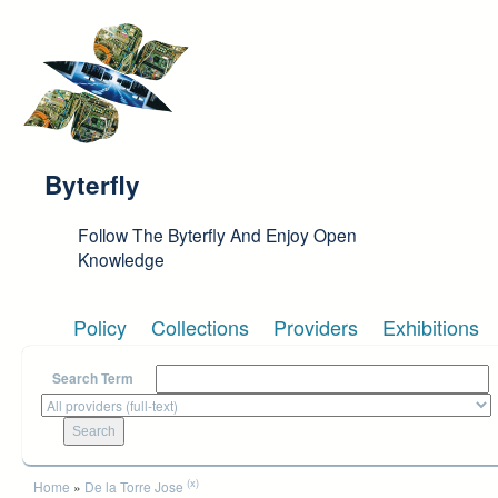
Skip to main content
Byterfly
Follow The Byterfly And Enjoy Open
Knowledge
Policy
Collections
Providers
Exhibitions
Search Term
You are here
(x)
Home
»
De la Torre Jose