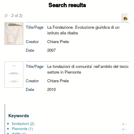
Search results
(1 - 2 of 2)
Title/Page
La Fondazione. Evoluzione giuridica di un
istituto alla ribalta
Creator
Chiara Prele
Date
2007
Title/Page
Le fondazioni di comunita' nell'ambito del terzo
settore in Piemonte
Creator
Chiara Prele
Date
2010
Keywords
fondazioni
(2)
+
-
Piemonte
(1)
+
-
diritto
(1)
+
-