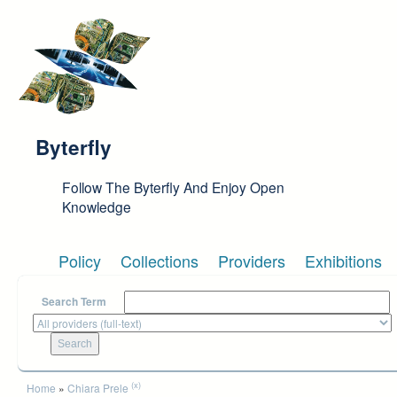
Skip to main content
Byterfly
Follow The Byterfly And Enjoy Open
Knowledge
Policy
Collections
Providers
Exhibitions
Search Term
You are here
(x)
Home
»
Chiara Prele