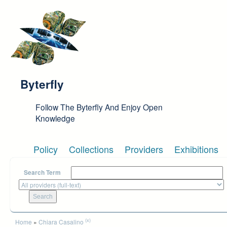
Skip to main content
Byterfly
Follow The Byterfly And Enjoy Open
Knowledge
Policy
Collections
Providers
Exhibitions
Search Term
You are here
(x)
Home
»
Chiara Casalino