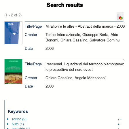
Search results
(1 - 2 of 2)
Title/Page
Mirafiori e le altre - Abstract della ricerca - 2006
Creator
Torino Internazionale, Giuseppe Berta, Aldo
Bonomi, Chiara Casalino, Salvatore Cominu
Date
2006
Title/Page
Irescenari. I quadranti del territorio piemontese:
le prospettive del nord-ovest
Creator
Chiara Casalino, Angela Mazzoccoli
Date
2008
Keywords
Torino
(2)
+
-
Auto
(1)
+
-
Industria
(1)
+
-