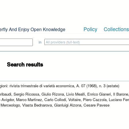
Policy
Collections
erfly And Enjoy Open Knowledge
in
Search results
ioni: rivista trimestrale di varietà economica, A. 07 (1968), n. 3 (estate)
ribaudi, Sergio Ricossa, Giulio Rizona, Livio Mealli, Enrico Gianeri, Il Barone
o Avigdor, Marco Martinez, Carlo Collodi, Voltaire, Piero Cazzola, Luciano Ferr
Il Merceologo, Vlasta Bednarova, Gianluigi Alzona, Cesare Pavese