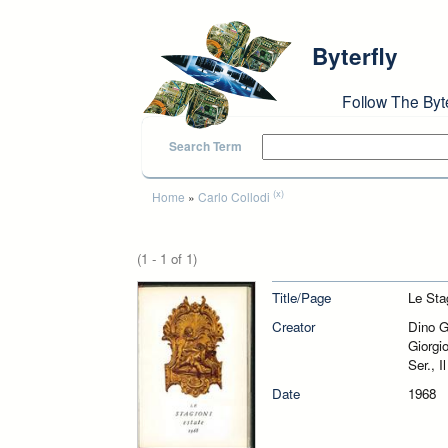
Skip to main content
Byterfly
Follow The Byt
Search Term
You are here
(x)
Home
»
Carlo Collodi
(1 - 1 of 1)
Title/Page
Le Stag
Creator
Dino G
Giorgi
Ser., 
Date
1968