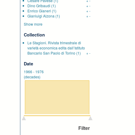
Cesare Pavese
(1)
+
-
Dino Gribaudi
(1)
+
-
Enrico Gianeri
(1)
+
-
Gianluigi Alzona
(1)
+
-
Show more
Collection
Le Stagioni. Rivista trimestrale di
varietà economica edita dall’Istituto
Bancario San Paolo di Torino
(1)
+
-
Date
1966
-
1976
(decades)