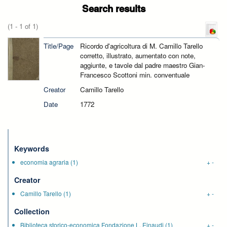
Search results
(1 - 1 of 1)
Title/Page
Ricordo d'agricoltura di M. Camillo Tarello
corretto, illustrato, aumentato con note,
aggiunte, e tavole dal padre maestro Gian-
Francesco Scottoni min. conventuale
Creator
Camillo Tarello
Date
1772
Keywords
economia agraria
(1)
+
-
Creator
Camillo Tarello
(1)
+
-
Collection
Biblioteca storico-economica Fondazione L. Einaudi
(1)
+
-