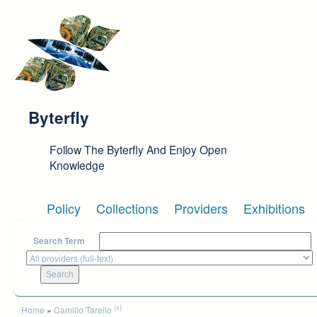
Skip to main content
Byterfly
Follow The Byterfly And Enjoy Open
Knowledge
Policy
Collections
Providers
Exhibitions
Search Term
You are here
(x)
Home
»
Camillo Tarello