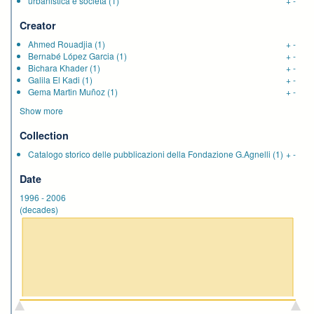
urbanistica e società
(1)
+
-
Creator
Ahmed Rouadjia
(1)
+
-
Bernabé López Garcia
(1)
+
-
Bichara Khader
(1)
+
-
Galila El Kadi
(1)
+
-
Gema Martin Muñoz
(1)
+
-
Show more
Collection
Catalogo storico delle pubblicazioni della Fondazione G.Agnelli
(1)
+
-
Date
1996
-
2006
(decades)