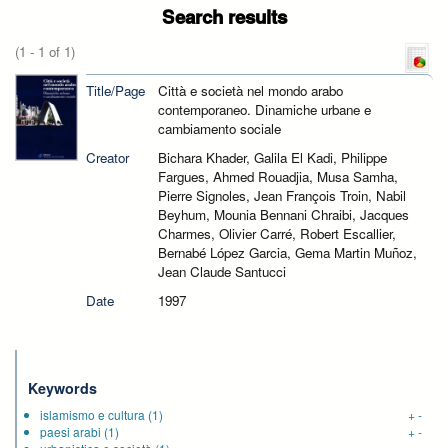
Search results
(1 - 1 of 1)
Title/Page
Città e società nel mondo arabo
contemporaneo. Dinamiche urbane e
cambiamento sociale
Creator
Bichara Khader, Galila El Kadi, Philippe
Fargues, Ahmed Rouadjia, Musa Samha,
Pierre Signoles, Jean François Troin, Nabil
Beyhum, Mounia Bennani Chraibi, Jacques
Charmes, Olivier Carré, Robert Escallier,
Bernabé López Garcia, Gema Martin Muñoz,
Jean Claude Santucci
Date
1997
Keywords
islamismo e cultura
(1)
+
-
paesi arabi
(1)
+
-