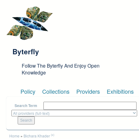
Skip to main content
Byterfly
Follow The Byterfly And Enjoy Open
Knowledge
Policy
Collections
Providers
Exhibitions
Search Term
You are here
(x)
Home
»
Bichara Khader