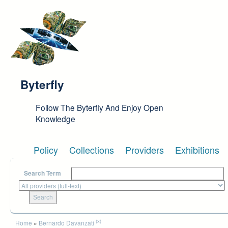
Skip to main content
Byterfly
Follow The Byterfly And Enjoy Open
Knowledge
Policy
Collections
Providers
Exhibitions
Search Term
You are here
(x)
Home
»
Bernardo Davanzati