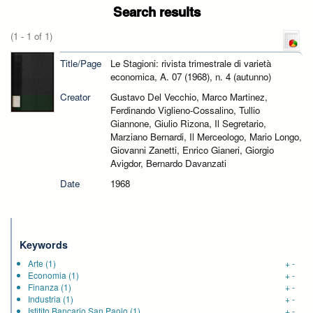
Search results
(1 - 1 of 1)
Title/Page
Le Stagioni: rivista trimestrale di varietà
economica, A. 07 (1968), n. 4 (autunno)
Creator
Gustavo Del Vecchio, Marco Martinez,
Ferdinando Viglieno-Cossalino, Tullio
Giannone, Giulio Rizona, Il Segretario,
Marziano Bernardi, Il Merceologo, Mario Longo,
Giovanni Zanetti, Enrico Gianeri, Giorgio
Avigdor, Bernardo Davanzati
Date
1968
Keywords
Arte
(1)
+
-
Economia
(1)
+
-
Finanza
(1)
+
-
Industria
(1)
+
-
Istitito Bancario San Paolo
(1)
+
-