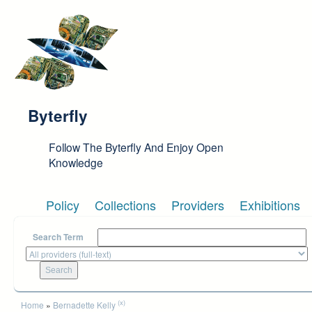
Skip to main content
Byterfly
Follow The Byterfly And Enjoy Open
Knowledge
Policy
Collections
Providers
Exhibitions
Search Term
You are here
(x)
Home
»
Bernadette Kelly