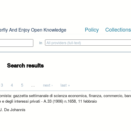
Policy
Collections
erfly And Enjoy Open Knowledge
in
Search results
3
4
5
…
next ›
last »
omista: gazzetta settimanale di scienza economica, finanza, commercio, ban
e e degli interessi privati - A.33 (1906) n.1658, 11 febbraio
 J. De Johannis