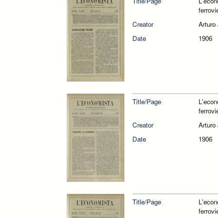
Title/Page
L'econ
ferrovi
Creator
Arturo
Date
1906
Title/Page
L'econ
ferrovi
Creator
Arturo
Date
1906
Title/Page
L'econ
ferrovi