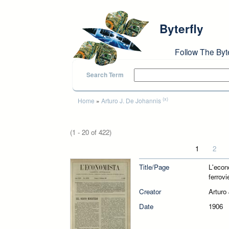
Skip to main content
Byterfly
Follow The Byt
Search Term
You are here
(x)
Home
»
Arturo J. De Johannis
(1 - 20 of 422)
Pages
1
2
Title/Page
L'econ
ferrovi
Creator
Arturo
Date
1906