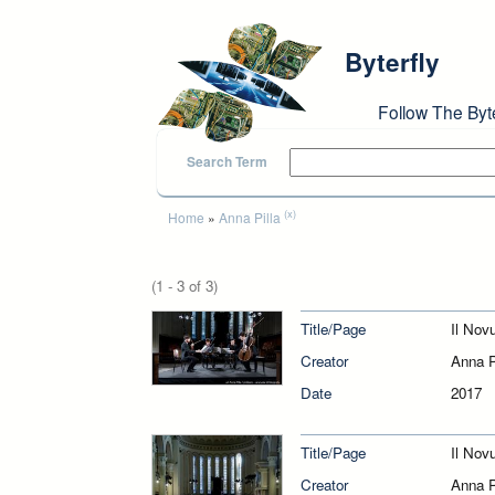
Skip to main content
Byterfly
Follow The Byt
Search Term
You are here
(x)
Home
»
Anna Pilla
(1 - 3 of 3)
Title/Page
Il Nov
Creator
Anna P
Date
2017
Title/Page
Il Nov
Creator
Anna P