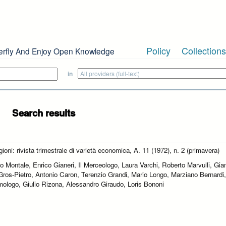
Policy
Collections
erfly And Enjoy Open Knowledge
in
Search results
ioni: rivista trimestrale di varietà economica, A. 11 (1972), n. 2 (primavera)
o Montale, Enrico Gianeri, Il Merceologo, Laura Varchi, Roberto Marvulli, Gia
Gros-Pietro, Antonio Caron, Terenzio Grandi, Mario Longo, Marziano Bernardi
mologo, Giulio Rizona, Alessandro Giraudo, Loris Bononi