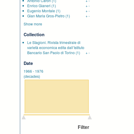
Antonio Caron
(1)
+
-
Enrico Gianeri
(1)
+
-
Eugenio Montale
(1)
+
-
Gian Maria Gros-Pietro
(1)
+
-
Show more
Collection
Le Stagioni. Rivista trimestrale di
varietà economica edita dall’Istituto
Bancario San Paolo di Torino
(1)
+
-
Date
1966
-
1976
(decades)