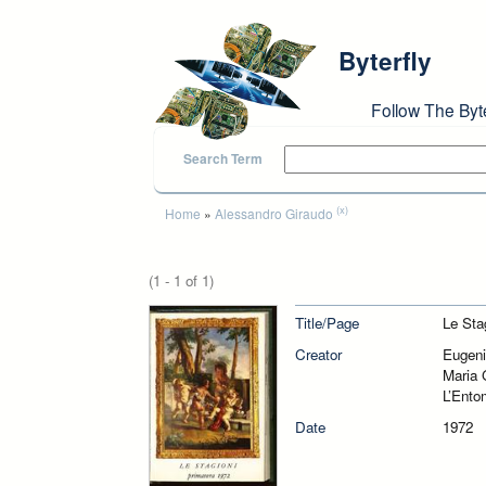
Skip to main content
Byterfly
Follow The Byt
Search Term
You are here
(x)
Home
»
Alessandro Giraudo
(1 - 1 of 1)
Title/Page
Le Stag
Creator
Eugeni
Maria 
L’Ento
Date
1972