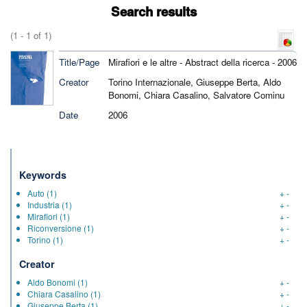
Search results
(1 - 1 of 1)
Title/Page
Mirafiori e le altre - Abstract della ricerca - 2006
Creator
Torino Internazionale, Giuseppe Berta, Aldo
Bonomi, Chiara Casalino, Salvatore Cominu
Date
2006
Keywords
Auto
(1)
+
-
Industria
(1)
+
-
Mirafiori
(1)
+
-
Riconversione
(1)
+
-
Torino
(1)
+
-
Creator
Aldo Bonomi
(1)
+
-
Chiara Casalino
(1)
+
-
Giuseppe Berta
(1)
+
-