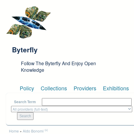
Skip to main content
Byterfly
Follow The Byterfly And Enjoy Open
Knowledge
Policy
Collections
Providers
Exhibitions
Search Term
You are here
(x)
Home
»
Aldo Bonomi