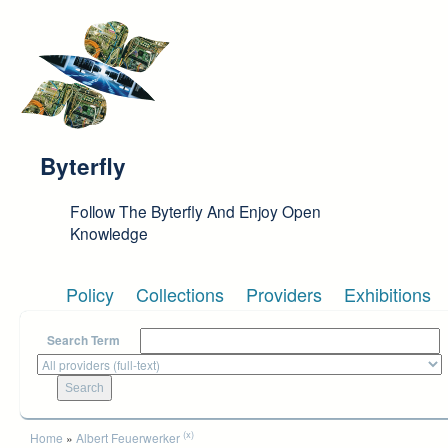
Skip to main content
Byterfly
Follow The Byterfly And Enjoy Open
Knowledge
Policy
Collections
Providers
Exhibitions
Search Term
You are here
(x)
Home
»
Albert Feuerwerker