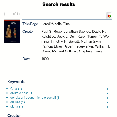
Search results
(1 - 1 of 1)
Title/Page
L’eredità della Cina
Creator
Paul S. Ropp, Jonathan Spence, David N.
Keightley, Jack L. Dull, Karen Turner, Tu Wei-
ming, Timothy H. Barrett, Nathan Sivin,
Patricia Ebrey, Albert Feuerwerker, William T.
Rowe, Michael Sullivan, Stephen Owen
Date
1990
Keywords
Cina
(1)
+
-
civiltà cinese
(1)
+
-
condizioni economiche e sociali
(1)
+
-
cultura
(1)
+
-
storia
(1)
+
-
Creator