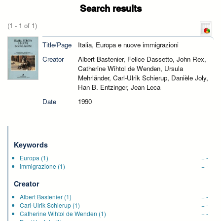
Search results
(1 - 1 of 1)
Title/Page
Italia, Europa e nuove immigrazioni
Creator
Albert Bastenier, Felice Dassetto, John Rex,
Catherine Wihtol de Wenden, Ursula
Mehrländer, Carl-Ulrik Schierup, Danièle Joly,
Han B. Entzinger, Jean Leca
Date
1990
Keywords
Europa
(1)
+
-
immigrazione
(1)
+
-
Creator
Albert Bastenier
(1)
+
-
Carl-Ulrik Schierup
(1)
+
-
Catherine Wihtol de Wenden
(1)
+
-