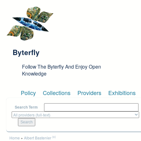
Skip to main content
Byterfly
Follow The Byterfly And Enjoy Open
Knowledge
Policy
Collections
Providers
Exhibitions
Search Term
You are here
(x)
Home
»
Albert Bastenier