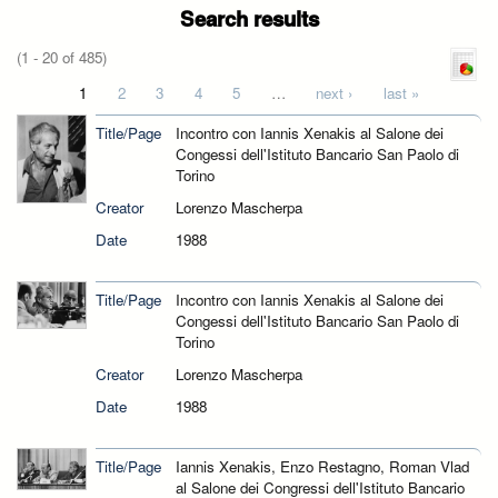
Search results
(1 - 20 of 485)
Pages
1
2
3
4
5
…
next ›
last »
Title/Page
Incontro con Iannis Xenakis al Salone dei
Congessi dell'Istituto Bancario San Paolo di
Torino
Creator
Lorenzo Mascherpa
Date
1988
Title/Page
Incontro con Iannis Xenakis al Salone dei
Congessi dell'Istituto Bancario San Paolo di
Torino
Creator
Lorenzo Mascherpa
Date
1988
Title/Page
Iannis Xenakis, Enzo Restagno, Roman Vlad
al Salone dei Congressi dell'Istituto Bancario