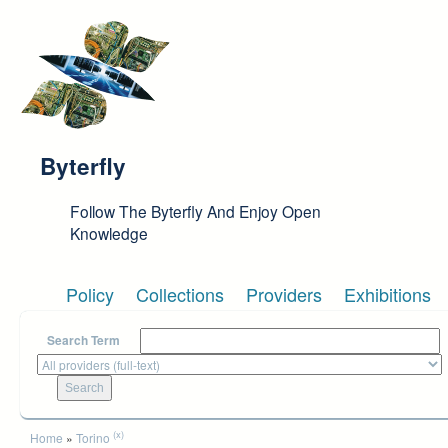
Skip to main content
Byterfly
Follow The Byterfly And Enjoy Open
Knowledge
Policy
Collections
Providers
Exhibitions
Search Term
You are here
(x)
Home
»
Torino