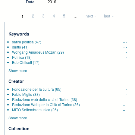
Date
2016
Pages
1
2
3
4
5
…
next ›
last »
Keywords
satira politica
(47)
+
-
diritto
(41)
+
-
Wolfgang Amadeus Mozart
(29)
+
-
Politica
(18)
+
-
Bob Chilcott
(17)
+
-
Show more
Creator
Fondazione per la cultura
(65)
+
-
Fabio Miglio
(38)
+
-
Redazione web della città di Torino
(38)
+
-
Redazione Web per la Città di Torino
(36)
+
-
MITO Settembremusica
(26)
+
-
Show more
Collection