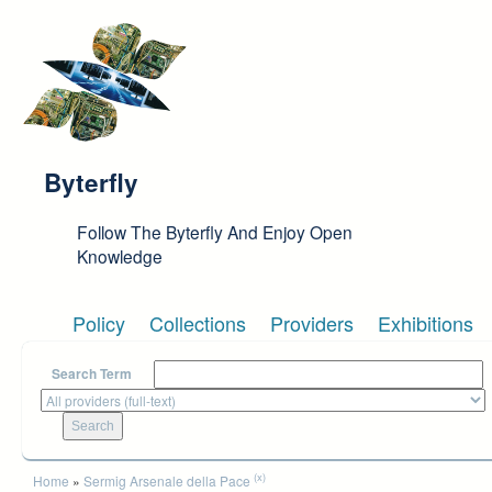
Skip to main content
Byterfly
Follow The Byterfly And Enjoy Open
Knowledge
Policy
Collections
Providers
Exhibitions
Search Term
You are here
(x)
Home
»
Sermig Arsenale della Pace