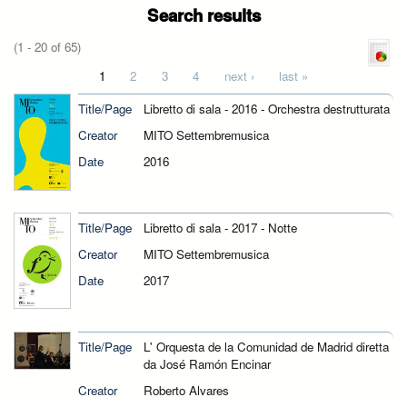
Search results
(1 - 20 of 65)
Pages
1
2
3
4
next ›
last »
Title/Page
Libretto di sala - 2016 - Orchestra destrutturata
Creator
MITO Settembremusica
Date
2016
Title/Page
Libretto di sala - 2017 - Notte
Creator
MITO Settembremusica
Date
2017
Title/Page
L' Orquesta de la Comunidad de Madrid diretta
da José Ramón Encinar
Creator
Roberto Alvares