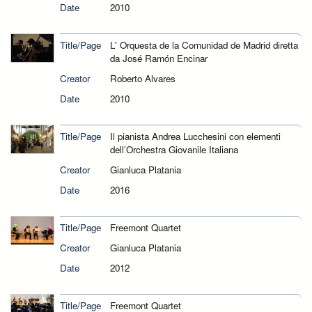
Date
2010
Title/Page
L' Orquesta de la Comunidad de Madrid diretta
da José Ramón Encinar
Creator
Roberto Alvares
Date
2010
Title/Page
Il pianista Andrea Lucchesini con elementi
dell’Orchestra Giovanile Italiana
Creator
Gianluca Platania
Date
2016
Title/Page
Freemont Quartet
Creator
Gianluca Platania
Date
2012
Title/Page
Freemont Quartet