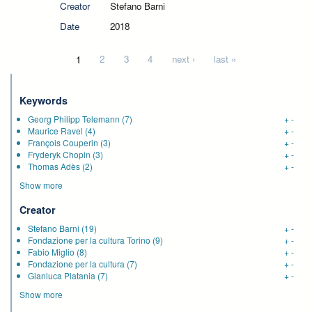
Creator
Stefano Barni
Date
2018
Pages
1
2
3
4
next ›
last »
Keywords
Georg Philipp Telemann
(7)
+
-
Maurice Ravel
(4)
+
-
François Couperin
(3)
+
-
Fryderyk Chopin
(3)
+
-
Thomas Adès
(2)
+
-
Show more
Creator
Stefano Barni
(19)
+
-
Fondazione per la cultura Torino
(9)
+
-
Fabio Miglio
(8)
+
-
Fondazione per la cultura
(7)
+
-
Gianluca Platania
(7)
+
-
Show more